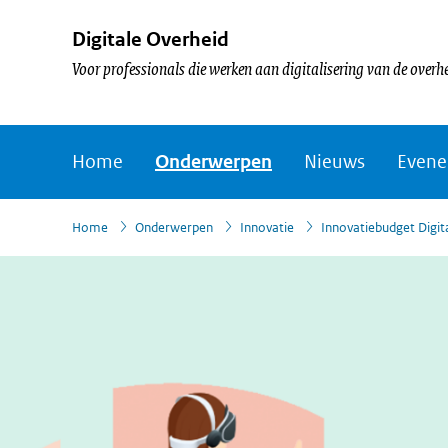
Digitale Overheid
Voor professionals die werken aan digitalisering van de overh
Home
Onderwerpen
Nieuws
Even
›
›
›
›
Home
Onderwerpen
Innovatie
Innovatiebudget Digit