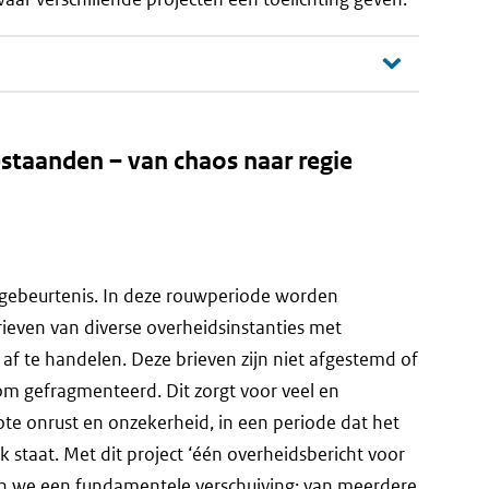
r
ere
site)
staanden – van chaos naar regie
e gebeurtenis. In deze rouwperiode worden
even van diverse overheidsinstanties met
 te handelen. Deze brieven zijn niet afgestemd of
m gefragmenteerd. Dit zorgt voor veel en
ote onrust en onzekerheid, in een periode dat het
taat. Met dit project ‘één overheidsbericht voor
en we een fundamentele verschuiving: van meerdere