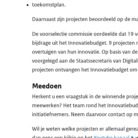
toekomstplan.
Daarnaast zijn projecten beoordeeld op de mat
De voorselectie commissie oordeelde dat 19 
bijdrage uit het Innovatiebudget. 9 projecten
overtuigen van hun innovatie. Op basis van de 
voorgelegd aan de Staatssecretaris van Digital
projecten ontvangen het Innovatiebudget om h
Meedoen
Herkent u een vraagstuk in de winnende proje
meewerken? Het team rond het Innovatiebudge
initiatiefnemers. Neem daarvoor contact op 
Wil je weten welke projecten er allemaal ger
(lin
dan eens een kijkje op het
Youtube kanaal
w