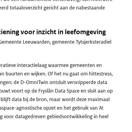
seerd totaaloverzicht gericht aan de nabestaande
iening voor inzicht in leefomgeving
 Gemeente Leeuwarden, gemeente Tytsjerksteradiel
deratieve interactielaag waarmee gemeenten en
van buurten en wijken. Of het nu gaat om hittestress,
ingen; de D-OmniTwin ontsluit versnipperde data
bouwt voort op de Fryslân Data Space en sluit aan op
r blijft data bij de bron, maar wordt deze maximaal
aspace-agnostische opzet en het gebruik van AI
ng voor datagedreven gebiedsontwikkeling in heel