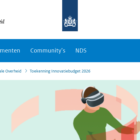
eid
ementen
Community’s
NDS
ale Overheid
Toekenning Innovatiebudget 2026