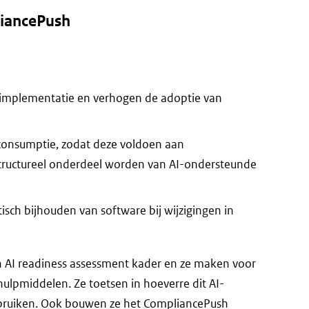
liancePush
e implementatie en verhogen de adoptie van
consumptie, zodat deze voldoen aan
tructureel onderdeel worden van AI-ondersteunde
sch bijhouden van software bij wijzigingen in
en AI readiness assessment kader en ze maken voor
hulpmiddelen. Ze toetsen in hoeverre dit AI-
ebruiken. Ook bouwen ze het CompliancePush