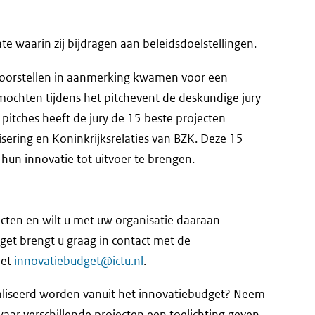
e waarin zij bijdragen aan beleidsdoelstellingen.
voorstellen in aanmerking kwamen voor een
 mochten tijdens het pitchevent de deskundige jury
pitches heeft de jury de 15 beste projecten
isering en Koninkrijksrelaties van BZK. Deze 15
un innovatie tot uitvoer te brengen.
cten en wilt u met uw organisatie daaraan
t brengt u graag in contact met de
met
innovatiebudget@ictu.nl
.
ealiseerd worden vanuit het innovatiebudget? Neem
k
aar verschillende projecten een toelichting geven.