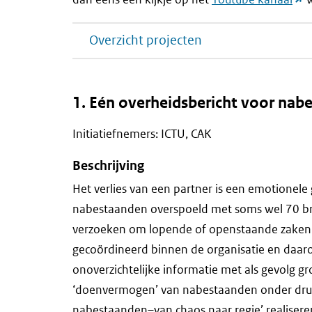
naa
Overzicht projecten
and
web
1. Eén overheidsbericht voor nabe
Initiatiefnemers: ICTU, CAK
Beschrijving
Het verlies van een partner is een emotionel
nabestaanden overspoeld met soms wel 70 bri
verzoeken om lopende of openstaande zaken af
gecoördineerd binnen de organisatie en daaro
onoverzichtelijke informatie met als gevolg gr
‘doenvermogen’ van nabestaanden onder druk s
nabestaanden–van chaos naar regie’ realiser