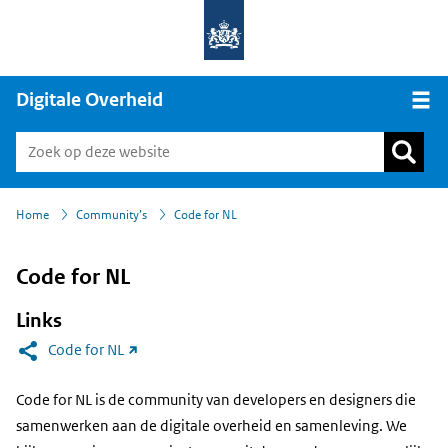
Digitale Overheid
Open
›
Home
Community’s
Code for NL
Code for NL
Links
(link
Code for NL
naar
Code for NL is de community van developers en designers die
andere
samenwerken aan de digitale overheid en samenleving. We
website)