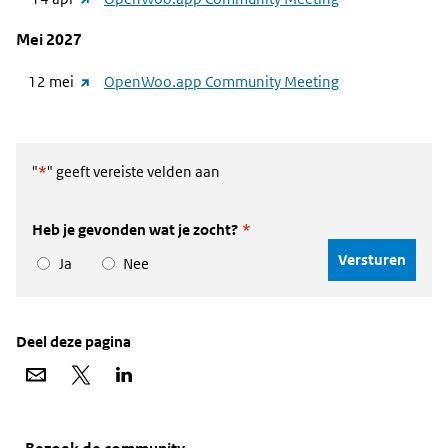
naar
Mei 2027
andere
website)
(link
12 mei
OpenWoo.app Community Meeting
naar
andere
website)
"
*
" geeft vereiste velden aan
Heb je gevonden wat je zocht?
*
Ja
Nee
Deel deze pagina
Deel
Deel
Deel
via
op
op
e-
X
LinkedIn
mail
Widgetruimte