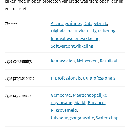
kijken mee in open projecten vanuit de waarden: open, eerlijk
en inclusief.
Thema:
AI en algoritmes
,
Datagebruik
,
Digitale inclusiviteit
,
Digitalisering
,
Innovatieve ontwikkeling
,
Softwareontwikkeling
Type community:
Kennisdelen
,
Netwerken
,
Resultaat
Type professional:
IT professionals
,
UX-professionals
Type organisatie:
Gemeente
,
Maatschappelijke
organisatie
,
Markt
,
Provincie
,
Rijksoverheid
,
Uitvoeringsorganisatie
,
Waterschap