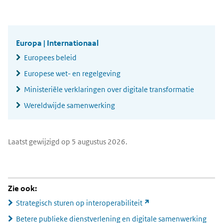
mail
Widgetruimte
algemeen
Europa | Internationaal
Europees beleid
Europese wet- en regelgeving
Ministeriële verklaringen over digitale transformatie
Wereldwijde samenwerking
Laatst gewijzigd op 5 augustus 2026.
Zie ook:
(link
Strategisch sturen op interoperabiliteit
naar
(link
Betere publieke dienstverlening en digitale samenwerking