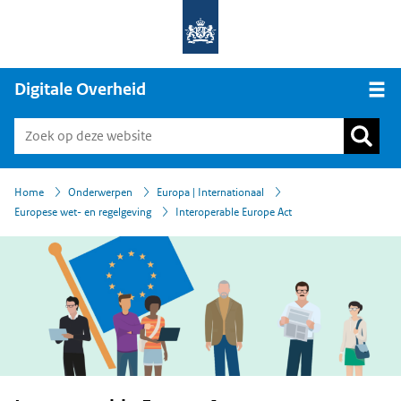
Digitale Overheid
Open
›
›
›
›
Home
Onderwerpen
Europa | Internationaal
Europese wet- en regelgeving
Interoperable Europe Act