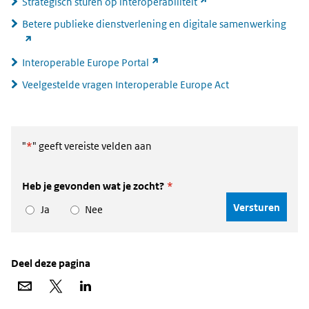
(link
Strategisch sturen op interoperabiliteit
naar
(link
Betere publieke dienstverlening en digitale samenwerking
andere
naar
website)
ande
(link
Interoperable Europe Portal
webs
naar
Veelgestelde vragen Interoperable Europe Act
andere
website)
"
*
" geeft vereiste velden aan
Heb je gevonden wat je zocht?
*
Ja
Nee
Deel deze pagina
Deel
Deel
Deel
via
op
op
e-
X
LinkedIn