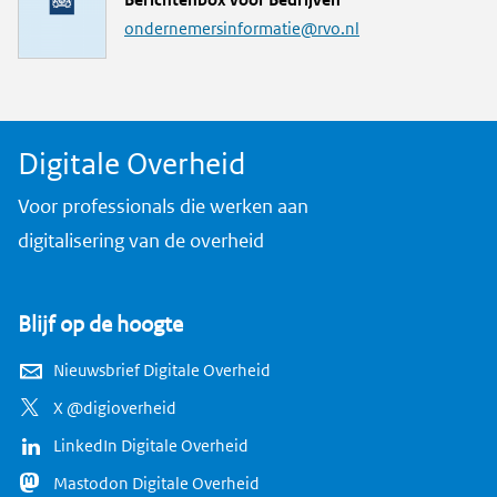
Berichtenbox voor Bedrijven
a
ondernemersinformatie@rvo.nl
i
l
a
d
Digitale Overheid
r
e
Voor professionals die werken aan
s
digitalisering van de overheid
Blijf op de hoogte
Nieuwsbrief Digitale Overheid
X @digioverheid
LinkedIn Digitale Overheid
Mastodon Digitale Overheid