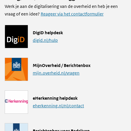
Werk je aan de digitalisering van de overheid en heb je een
vraag of een idee?
Reageer via het contactformulier
L
DigiD helpdesk
i
digid.nl/hulp
n
k
L
MijnOverheid / Berichtenbox
i
mijn.overheid.nl/vragen
n
k
L
eHerkenning helpdesk
i
eherkenning.nl/nl/contact
n
k
M