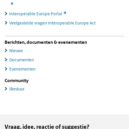
andere
naar
website)
ande
(link
Interoperable Europe Portal
webs
naar
Veelgestelde vragen Interoperable Europe Act
andere
website)
Berichten, documenten & evenementen
Nieuws
Documenten
Evenementen
Community
iBestuur
Vraag, idee, reactie of suggestie?