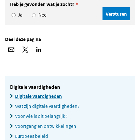
Heb je gevonden wat je zocht?
*
Ja
Nee
Deel deze pagina
Deel
Deel
Deel
via
op
op
e-
X
LinkedIn
mail
Widgetruimte
algemeen
Digitale vaardigheden
Digitale vaardigheden
Wat zijn digitale vaardigheden?
Voor wie is dit belangrijk?
Voortgang en ontwikkelingen
Europees beleid