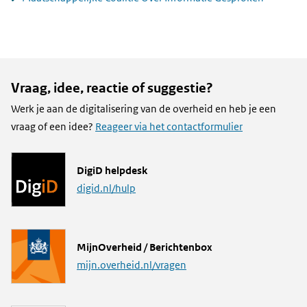
Vraag, idee, reactie of suggestie?
Werk je aan de digitalisering van de overheid en heb je een
vraag of een idee?
Reageer via het contactformulier
L
DigiD helpdesk
i
digid.nl/hulp
n
k
L
MijnOverheid / Berichtenbox
i
mijn.overheid.nl/vragen
n
k