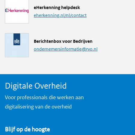
L
eHerkenning helpdesk
i
eherkenning.nl/nl/contact
n
k
M
Berichtenbox voor Bedrijven
a
ondernemersinformatie@rvo.nl
i
l
a
d
Digitale Overheid
r
e
Voor professionals die werken aan
s
digitalisering van de overheid
Blijf op de hoogte