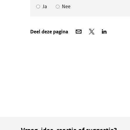
Ja
Nee
Deel
Deel
Deel
Deel deze pagina
via
op
op
e-
X
LinkedIn
mail