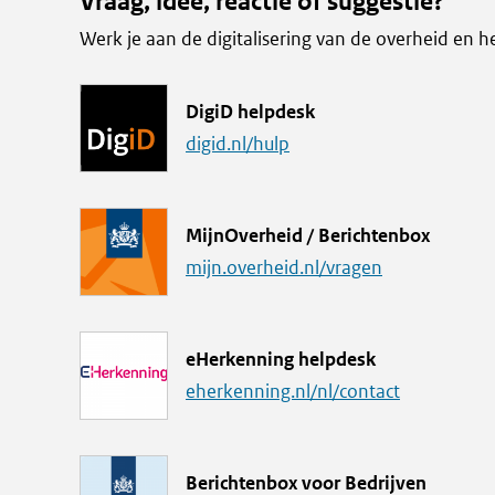
Vraag, idee, reactie of suggestie?
Werk je aan de digitalisering van de overheid en h
L
DigiD helpdesk
i
digid.nl/hulp
n
k
L
MijnOverheid / Berichtenbox
i
mijn.overheid.nl/vragen
n
k
L
eHerkenning helpdesk
i
eherkenning.nl/nl/contact
n
k
M
Berichtenbox voor Bedrijven