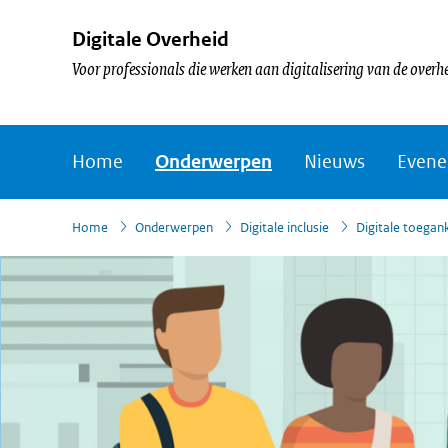
Digitale Overheid
Voor professionals die werken aan digitalisering van de overh
Home
Onderwerpen
Nieuws
Even
›
›
›
›
Home
Onderwerpen
Digitale inclusie
Digitale toegank