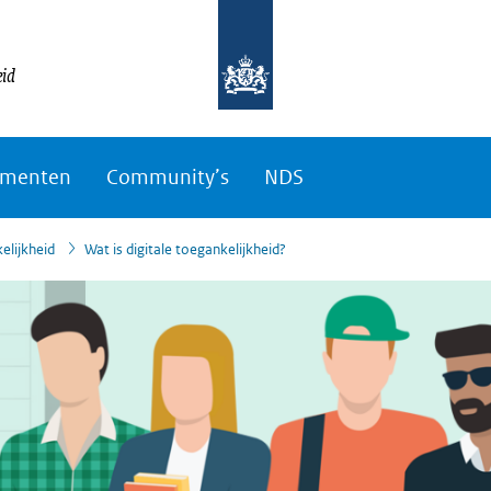
eid
ementen
Community’s
NDS
elijkheid
Wat is digitale toegankelijkheid?