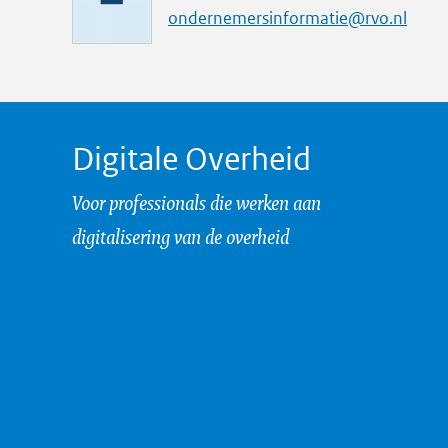
a
ondernemersinformatie@rvo.nl
i
l
a
d
Digitale Overheid
r
e
Voor professionals die werken aan
s
digitalisering van de overheid