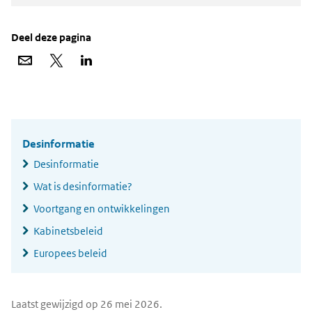
Deel deze pagina
Deel
Deel
Deel
via
op
op
e-
X
LinkedIn
mail
Widgetruimte
algemeen
Desinformatie
Desinformatie
Wat is desinformatie?
Voortgang en ontwikkelingen
Kabinetsbeleid
Europees beleid
Laatst gewijzigd op 26 mei 2026.