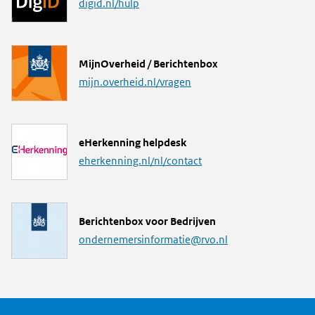
i
digid.nl/hulp
n
k
L
MijnOverheid / Berichtenbox
i
mijn.overheid.nl/vragen
n
k
L
eHerkenning helpdesk
i
eherkenning.nl/nl/contact
n
k
M
Berichtenbox voor Bedrijven
a
ondernemersinformatie@rvo.nl
i
l
a
d