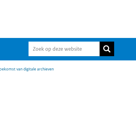
oekomst van digitale archieven
Widgetruimte
algemeen