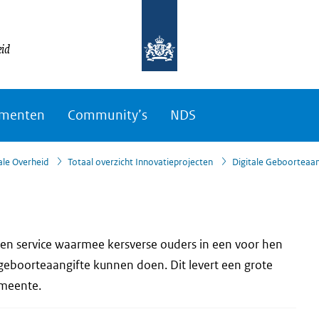
eid
menten
Community’s
NDS
ale Overheid
Totaal overzicht Innovatieprojecten
Digitale Geboorteaan
een service waarmee kersverse ouders in een voor hen
 geboorteaangifte kunnen doen. Dit levert een grote
emeente.