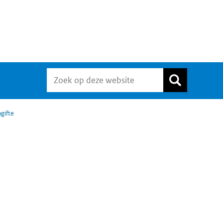
gifte
Widgetruimte
algemeen