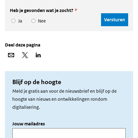
Heb je gevonden wat je zocht?
*
Ja
Nee
Deel deze pagina
Deel
Deel
Deel
via
op
op
e-
X
LinkedIn
mail
Blijf op de hoogte
Meld je gratis aan voor de nieuwsbrief en blijf op de
hoogte van nieuws en ontwikkelingen rondom
digitalisering.
Jouw mailadres