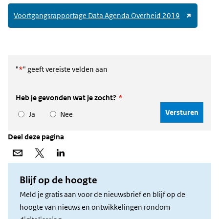
(link
Voortgangsrapportage Data Agenda Overheid 2019
naar
andere
website)
"
*
" geeft vereiste velden aan
Heb je gevonden wat je zocht?
*
Ja
Nee
Deel deze pagina
Deel
Deel
Deel
via
op
op
e-
X
LinkedIn
mail
Blijf op de hoogte
Meld je gratis aan voor de nieuwsbrief en blijf op de
hoogte van nieuws en ontwikkelingen rondom