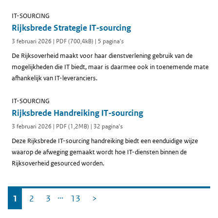
IT-SOURCING
Rijksbrede Strategie IT‑sourcing
3 februari 2026 | PDF (700,4kB) | 5 pagina's
De Rijksoverheid maakt voor haar dienstverlening gebruik van de
mogelijkheden die IT biedt, maar is daarmee ook in toenemende mate
afhankelijk van IT-leveranciers.
IT-SOURCING
Rijksbrede Handreiking IT‑sourcing
3 februari 2026 | PDF (1,2MB) | 32 pagina's
Deze Rijksbrede IT-sourcing handreiking biedt een eenduidige wijze
waarop de afweging gemaakt wordt hoe IT-diensten binnen de
Rijksoverheid gesourced worden.
…
Oudere documenten
1
2
3
13
>