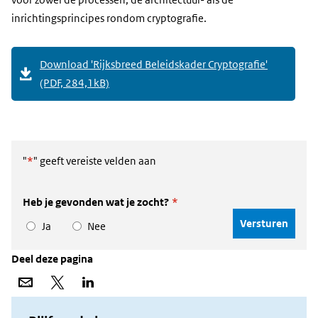
voor zowel de processen, de architectuur- als de
inrichtingsprincipes rondom cryptografie.
Download 'Rijksbreed Beleidskader Cryptografie'
(PDF, 284,1kB)
"
*
" geeft vereiste velden aan
Heb je gevonden wat je zocht?
*
Ja
Nee
Deel deze pagina
Deel
Deel
Deel
via
op
op
e-
X
LinkedIn
mail