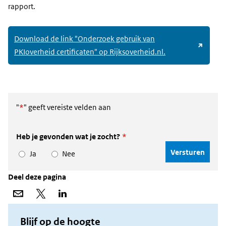
rapport.
Download de link "Onderzoek gebruik van
(link
PKIoverheid certificaten" op Rijksoverheid.nl.
naar
andere
website)
"
*
" geeft vereiste velden aan
Heb je gevonden wat je zocht?
*
Ja
Nee
Deel deze pagina
Deel
Deel
Deel
via
op
op
e-
X
LinkedIn
mail
Blijf op de hoogte