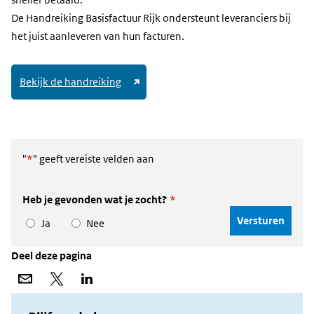
sneller betaald.
De Handreiking Basisfactuur Rijk ondersteunt leveranciers bij
het juist aanleveren van hun facturen.
(link
Bekijk de handreiking
naar
andere
website)
"
*
" geeft vereiste velden aan
Heb je gevonden wat je zocht?
*
Ja
Nee
Deel deze pagina
Deel
Deel
Deel
via
op
op
e-
X
LinkedIn
mail