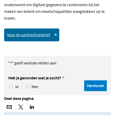
andere
onderneemt om digitale gegevens te combineren bij het
website)
maken van beleid om maatschappelijke vraagstukken op te
lossen.
(link
Naar de aanbiedingsbrief
naar
andere
website)
"
*
" geeft vereiste velden aan
Heb je gevonden wat je zocht?
*
Ja
Nee
Deel deze pagina
Deel
Deel
Deel
via
op
op
e-
X
LinkedIn