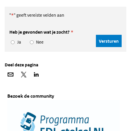
website)
andere
website)
"
*
" geeft vereiste velden aan
Heb je gevonden wat je zocht?
*
Ja
Nee
Deel deze pagina
Deel
Deel
Deel
via
op
op
e-
X
LinkedIn
mail
Widgetruimte
Bezoek de community
algemeen