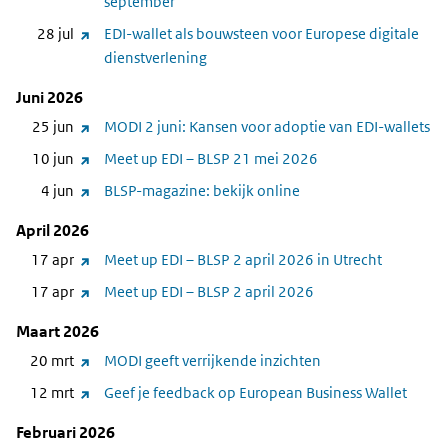
naar
september
andere
(link
28 jul
EDI-wallet als bouwsteen voor Europese digitale
website)
naar
dienstverlening
andere
Juni 2026
website)
(link
25 jun
MODI 2 juni: Kansen voor adoptie van EDI-wallets
naar
(link
10 jun
Meet up EDI – BLSP 21 mei 2026
andere
naar
(link
4 jun
BLSP-magazine: bekijk online
website)
andere
naar
April 2026
website)
andere
(link
17 apr
Meet up EDI – BLSP 2 april 2026 in Utrecht
website)
naar
(link
17 apr
Meet up EDI – BLSP 2 april 2026
andere
naar
Maart 2026
website)
andere
(link
20 mrt
MODI geeft verrijkende inzichten
website)
naar
(link
12 mrt
Geef je feedback op European Business Wallet
andere
naar
Februari 2026
website)
andere