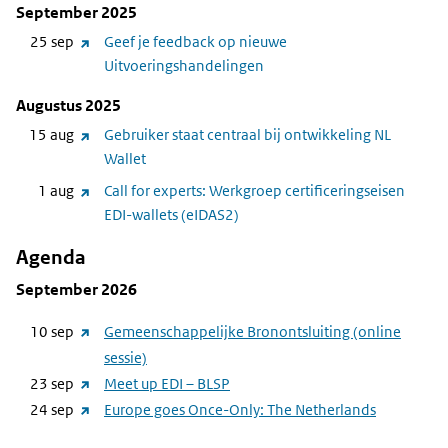
September 2025
website)
(link
25 sep
Geef je feedback op nieuwe
naar
Uitvoeringshandelingen
andere
Augustus 2025
website)
(link
15 aug
Gebruiker staat centraal bij ontwikkeling NL
naar
Wallet
andere
(link
1 aug
Call for experts: Werkgroep certificeringseisen
website)
naar
EDI-wallets (eIDAS2)
andere
Agenda
website)
September 2026
(link
10 sep
Gemeenschappelijke Bronontsluiting (online
naar
sessie)
andere
(link
23 sep
Meet up EDI – BLSP
website)
naar
(link
24 sep
Europe goes Once-Only: The Netherlands
andere
naar