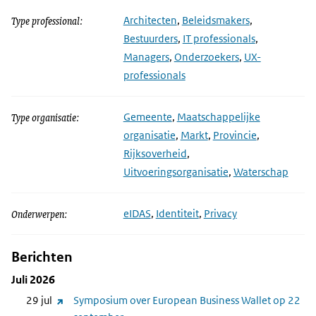
Type professional:
Architecten
,
Beleidsmakers
,
Bestuurders
,
IT professionals
,
Managers
,
Onderzoekers
,
UX-
professionals
Type organisatie:
Gemeente
,
Maatschappelijke
organisatie
,
Markt
,
Provincie
,
Rijksoverheid
,
Uitvoeringsorganisatie
,
Waterschap
Onderwerpen:
eIDAS
,
Identiteit
,
Privacy
Berichten
Juli 2026
(link
29 jul
Symposium over European Business Wallet op 22