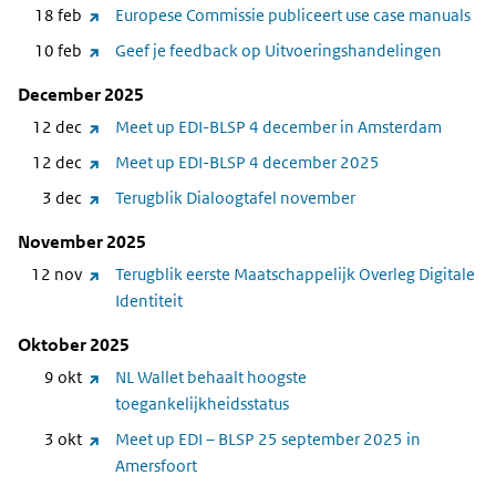
(link
18 feb
Europese Commissie publiceert use case manuals
website)
naar
(link
10 feb
Geef je feedback op Uitvoeringshandelingen
andere
naar
December 2025
website)
andere
(link
12 dec
Meet up EDI-BLSP 4 december in Amsterdam
website)
naar
(link
12 dec
Meet up EDI-BLSP 4 december 2025
andere
naar
(link
3 dec
Terugblik Dialoogtafel november
website)
andere
naar
November 2025
website)
andere
(link
12 nov
Terugblik eerste Maatschappelijk Overleg Digitale
website)
naar
Identiteit
andere
Oktober 2025
website)
(link
9 okt
NL Wallet behaalt hoogste
naar
toegankelijkheidsstatus
andere
(link
3 okt
Meet up EDI – BLSP 25 september 2025 in
website)
naar
Amersfoort
andere