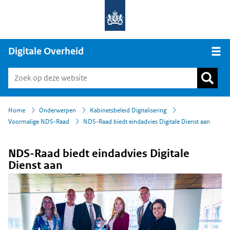
Digitale Overheid
Open
›
›
›
›
Home
Onderwerpen
Kabinetsbeleid Digitalisering
Voormalige NDS-Raad
NDS-Raad biedt eindadvies Digitale Dienst aan
NDS-Raad biedt eindadvies Digitale
Dienst aan