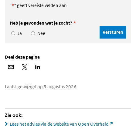
"
*
" geeft vereiste velden aan
Heb je gevonden wat je zocht?
*
Ja
Nee
Deel deze pagina
Deel
Deel
Deel
via
op
op
e-
X
LinkedIn
mail
Widgetruimte
Laatst gewijzigd op 5 augustus 2026.
algemeen
Zie ook:
(link
Lees het advies via de website van Open Overheid
naar