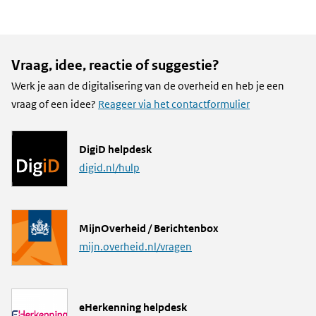
andere
website)
Vraag, idee, reactie of suggestie?
Werk je aan de digitalisering van de overheid en heb je een
vraag of een idee?
Reageer via het contactformulier
L
DigiD helpdesk
i
digid.nl/hulp
n
k
L
MijnOverheid / Berichtenbox
i
mijn.overheid.nl/vragen
n
k
L
eHerkenning helpdesk