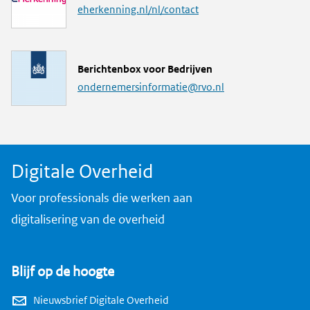
i
eherkenning.nl/nl/contact
n
k
M
Berichtenbox voor Bedrijven
a
ondernemersinformatie@rvo.nl
i
l
a
d
Digitale Overheid
r
e
Voor professionals die werken aan
s
digitalisering van de overheid
Blijf op de hoogte
Nieuwsbrief Digitale Overheid