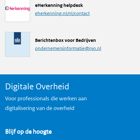
L
eHerkenning helpdesk
i
eherkenning.nl/nl/contact
n
k
M
Berichtenbox voor Bedrijven
a
ondernemersinformatie@rvo.nl
i
l
a
d
Digitale Overheid
r
e
Voor professionals die werken aan
s
digitalisering van de overheid
Blijf op de hoogte