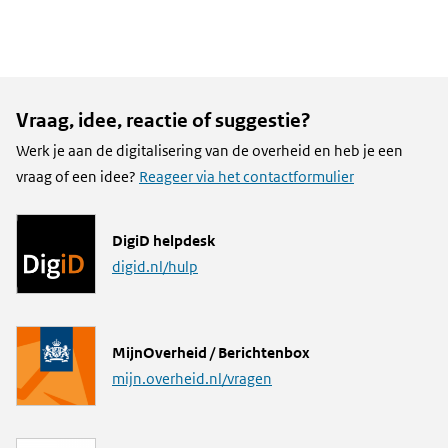
Vraag, idee, reactie of suggestie?
Werk je aan de digitalisering van de overheid en heb je een
vraag of een idee?
Reageer via het contactformulier
L
DigiD helpdesk
i
digid.nl/hulp
n
k
L
MijnOverheid / Berichtenbox
i
mijn.overheid.nl/vragen
n
k