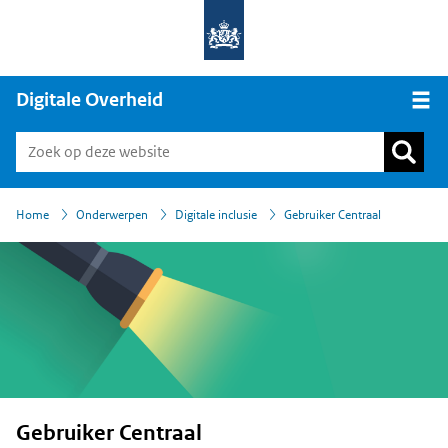
Digitale Overheid
Open
›
›
›
Home
Onderwerpen
Digitale inclusie
Gebruiker Centraal
Gebruiker Centraal