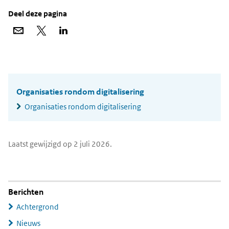
Deel deze pagina
Deel
Deel
Deel
via
op
op
e-
X
LinkedIn
mail
Widgetruimte
algemeen
Organisaties rondom digitalisering
Organisaties rondom digitalisering
Laatst gewijzigd op 2 juli 2026.
Berichten
Achtergrond
Nieuws