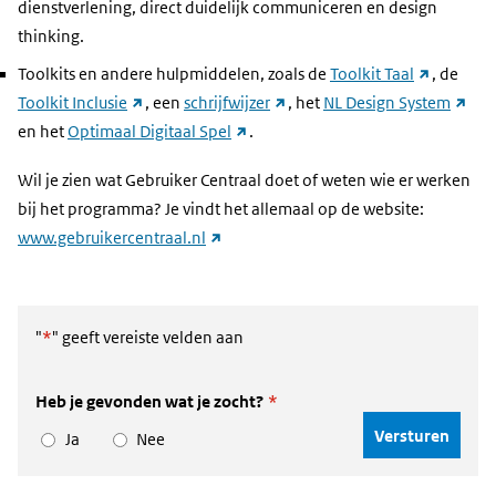
dienstverlening, direct duidelijk communiceren en design
thinking.
(link
Toolkits en andere hulpmiddelen, zoals de
Toolkit Taal
, de
(link
(link
naar
(link
Toolkit Inclusie
, een
schrijfwijzer
, het
NL Design System
naar
(link
naar
andere
naar
en het
Optimaal Digitaal Spel
.
andere
naar
andere
website)
ander
Wil je zien wat Gebruiker Centraal doet of weten wie er werken
website)
andere
website)
websit
bij het programma? Je vindt het allemaal op de website:
website)
(link
www.gebruikercentraal.nl
naar
andere
website)
"
*
" geeft vereiste velden aan
Heb je gevonden wat je zocht?
*
Ja
Nee