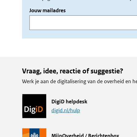
Jouw mailadres
Vraag, idee, reactie of suggestie?
Werk je aan de digitalisering van de overheid en h
L
DigiD helpdesk
i
digid.nl/hulp
n
k
L
MijnOverheid / Berichtenbox