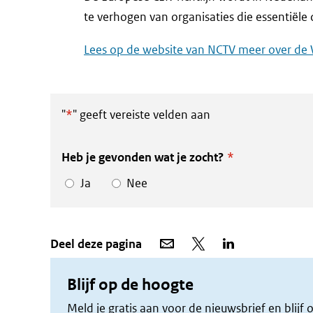
te verhogen van organisaties die essentiële
Lees op de website van NCTV meer over de W
"
*
" geeft vereiste velden aan
Heb je gevonden wat je zocht?
*
Ja
Nee
Deel
Deel
Deel
Deel deze pagina
via
op
op
e-
X
LinkedIn
mail
Blijf op de hoogte
Meld je gratis aan voor de nieuwsbrief en blij