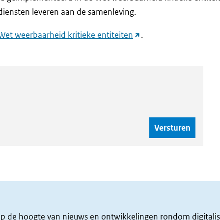
 diensten leveren aan de samenleving.
(link
et weerbaarheid kritieke entiteiten
.
naar
andere
website)
f op de hoogte van nieuws en ontwikkelingen rondom digitalis