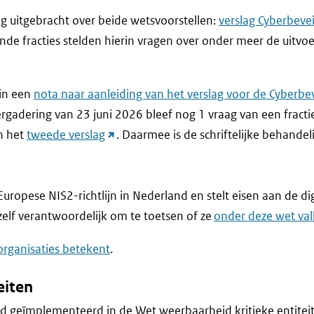
website)
g uitgebracht over beide wetsvoorstellen:
verslag Cyberbeve
ende fracties stelden hierin vragen over onder meer de uitvo
in een
nota naar aanleiding van het verslag voor de Cyberbe
ergadering van 23 juni 2026 bleef nog 1 vraag van een fract
(link
n het
tweede verslag
. Daarmee is de schriftelijke behande
naar
andere
website)
uropese NIS2-richtlijn in Nederland en stelt eisen aan de d
 zelf verantwoordelijk om te toetsen of ze
onder deze wet val
organisaties betekent
.
eiten
nd geïmplementeerd in de Wet weerbaarheid kritieke entitei