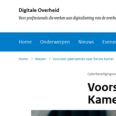
Digitale Overheid
Voor professionals die werken aan digitalisering van de overh
Home
Onderwerpen
Nieuws
Evene
›
›
Home
Nieuws
Voorstel cyberwetten naar Eerste Kamer
Cyberbeveiligingswe
Voors
Kame