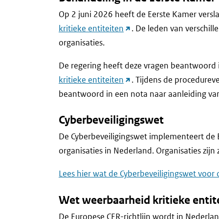
Op 2 juni 2026 heeft de Eerste Kamer versla
(link
kritieke entiteiten
. De leden van verschill
naar
organisaties.
andere
De regering heeft deze vragen beantwoord 
website)
(link
kritieke entiteiten
. Tijdens de procedurev
naar
beantwoord in een nota naar aanleiding va
andere
Cyberbeveiligingswet
website)
De Cyberbeveiligingswet implementeert de E
organisaties in Nederland. Organisaties zijn
Lees hier wat de Cyberbeveiligingswet voor 
Wet weerbaarheid kritieke entit
De Europese CER-richtlijn wordt in Nederla