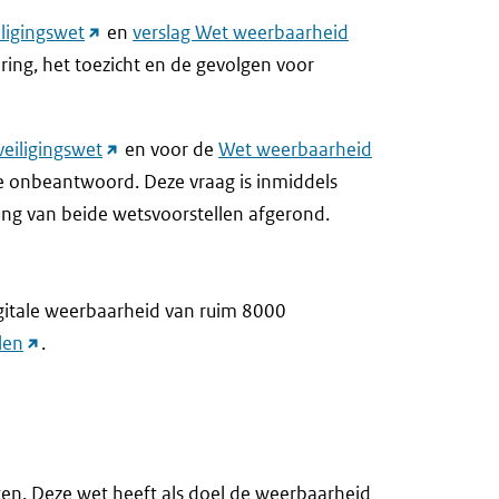
(link
iligingswet
en
verslag Wet weerbaarheid
naar
ering, het toezicht en de gevolgen voor
andere
website)
(link
veiligingswet
en voor de
Wet weerbaarheid
naar
ie onbeantwoord. Deze vraag is inmiddels
andere
ling van beide wetsvoorstellen afgerond.
website)
igitale weerbaarheid van ruim 8000
(link
len
.
naar
andere
website)
ten. Deze wet heeft als doel de weerbaarheid