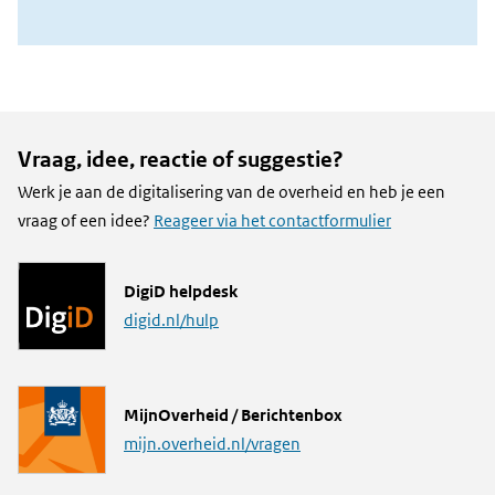
Vraag, idee, reactie of suggestie?
Werk je aan de digitalisering van de overheid en heb je een
vraag of een idee?
Reageer via het contactformulier
L
DigiD helpdesk
i
digid.nl/hulp
n
k
L
MijnOverheid / Berichtenbox
i
mijn.overheid.nl/vragen
n