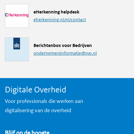
k
L
eHerkenning helpdesk
i
eherkenning.nl/nl/contact
n
k
M
Berichtenbox voor Bedrijven
a
ondernemersinformatie@rvo.nl
i
l
a
d
Digitale Overheid
r
e
Voor professionals die werken aan
s
digitalisering van de overheid
Blijf op de hoogte