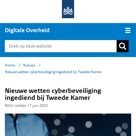
Digitale Overheid
Open
›
›
Home
Nieuws
Nieuwe wetten cyberbeveiliging ingediend bij Tweede Kamer
Nieuwe wetten cyberbeveiliging
ingediend bij Tweede Kamer
NIS2-richtlijn
17 juni 2025