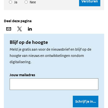
Ja
Nee
Deel deze pagina
Deel
Deel
Deel
via
op
op
e-
X
LinkedIn
mail
Blijf op de hoogte
Meld je gratis aan voor de nieuwsbrief en blijf op de
hoogte van nieuws en ontwikkelingen rondom
digitalisering.
Jouw mailadres