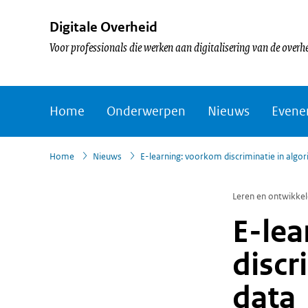
Digitale Overheid
Voor professionals die werken aan digitalisering van de overh
Home
Onderwerpen
Nieuws
Evene
›
›
Home
Nieuws
E-learning: voorkom discriminatie in algo
Leren en ontwikke
E-lea
discr
data