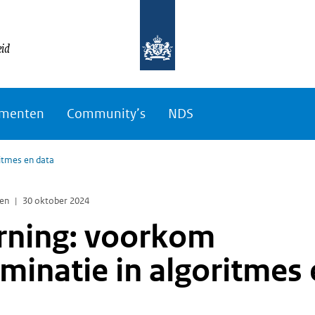
eid
menten
Community’s
NDS
ritmes en data
len
30 oktober 2024
rning: voorkom
iminatie in algoritmes