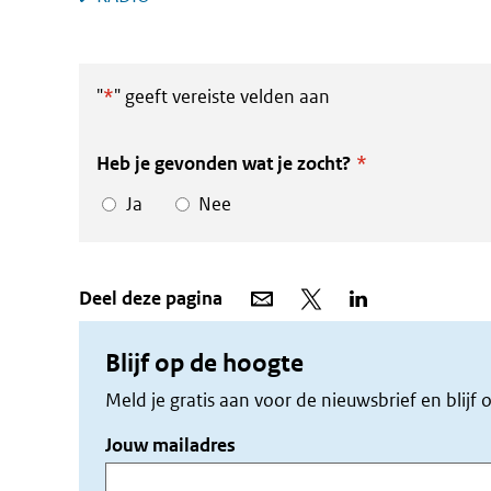
"
*
" geeft vereiste velden aan
Heb je gevonden wat je zocht?
*
Ja
Nee
Deel
Deel
Deel
Deel deze pagina
via
op
op
e-
X
LinkedIn
mail
Blijf op de hoogte
Meld je gratis aan voor de nieuwsbrief en blij
Jouw mailadres