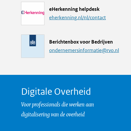
k
L
eHerkenning helpdesk
i
eherkenning.nl/nl/contact
n
k
M
Berichtenbox voor Bedrijven
a
ondernemersinformatie@rvo.nl
i
l
a
d
Digitale Overheid
r
e
Voor professionals die werken aan
s
digitalisering van de overheid