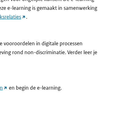
Deze e-learning is gemaakt in samenwerking
(link
ksrelaties
.
naar
andere
website)
oe vooroordelen in digitale processen
ing rond non-discriminatie. Verder leer je
(link
rm
en begin de e-learning.
naar
andere
website)