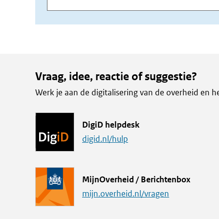
Vraag, idee, reactie of suggestie?
Werk je aan de digitalisering van de overheid en h
L
DigiD helpdesk
i
digid.nl/hulp
n
k
L
MijnOverheid / Berichtenbox
i
mijn.overheid.nl/vragen
n