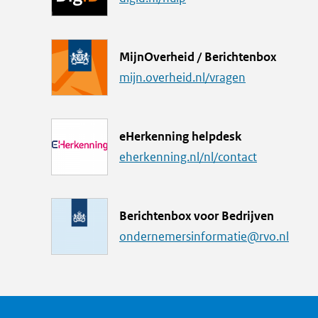
n
k
L
MijnOverheid / Berichtenbox
i
mijn.overheid.nl/vragen
n
k
L
eHerkenning helpdesk
i
eherkenning.nl/nl/contact
n
k
M
Berichtenbox voor Bedrijven
a
ondernemersinformatie@rvo.nl
i
l
a