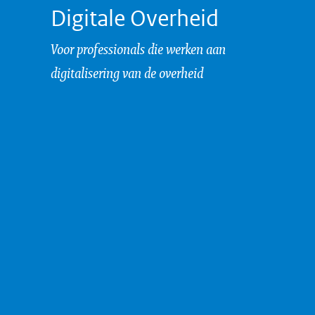
d
Digitale Overheid
r
e
Voor professionals die werken aan
s
digitalisering van de overheid