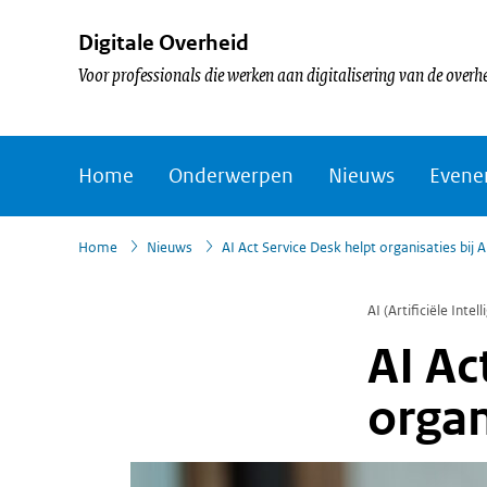
Digitale Overheid
Voor professionals die werken aan digitalisering van de overh
Home
Onderwerpen
Nieuws
Evene
›
›
Home
Nieuws
AI Act Service Desk helpt organisaties bij 
AI (Artificiële Intell
AI Ac
organ