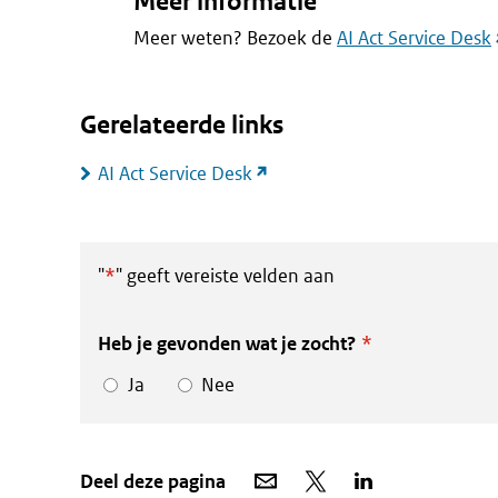
Meer informatie
(
Meer weten? Bezoek de
AI Act Service Desk
Gerelateerde links
(link
AI Act Service Desk
naar
andere
website)
"
*
" geeft vereiste velden aan
Heb je gevonden wat je zocht?
*
Ja
Nee
Deel
Deel
Deel
Deel deze pagina
via
op
op