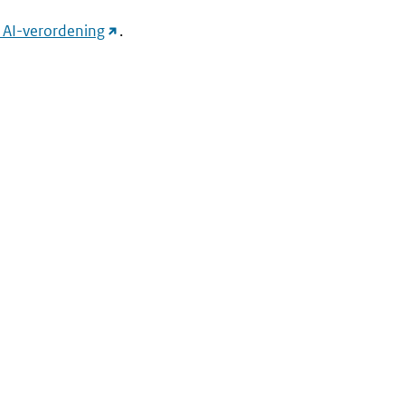
(link
p AI-verordening
.
naar
andere
website)