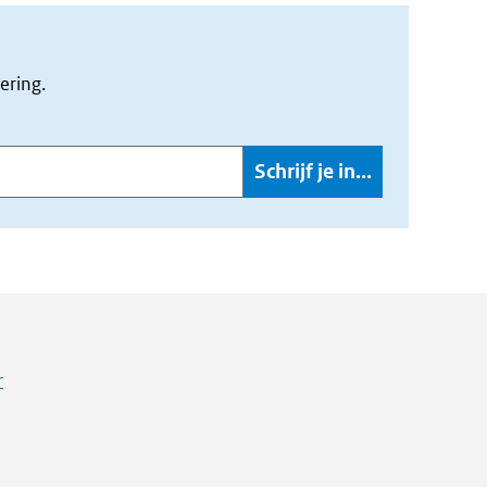
ering.
r