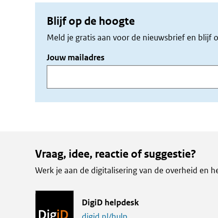
e-
X
LinkedIn
mail
Blijf op de hoogte
Meld je gratis aan voor de nieuwsbrief en blij
Jouw mailadres
Vraag, idee, reactie of suggestie?
Werk je aan de digitalisering van de overheid en h
L
DigiD helpdesk
i
digid.nl/hulp