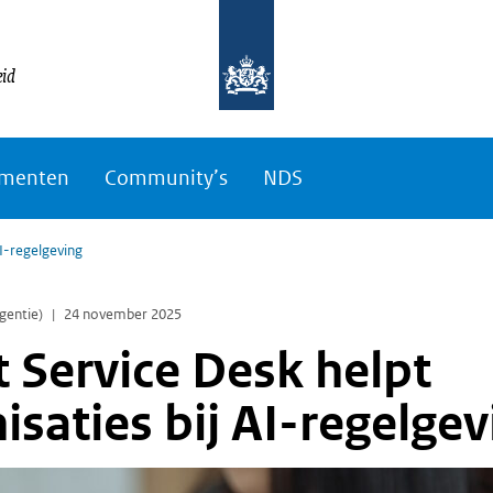
eid
menten
Community’s
NDS
AI-regelgeving
igentie)
24 november 2025
t Service Desk helpt
isaties bij AI-regelgev