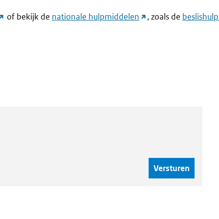
link
(link
of bekijk de
nationale hulpmiddelen
, zoals de
beslishul
naar
naar
andere
andere
website)
website)