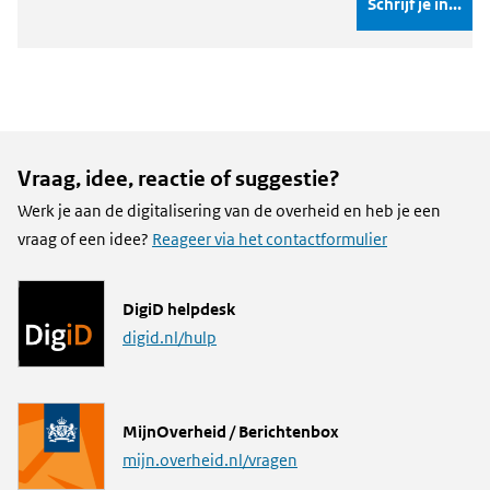
Vraag, idee, reactie of suggestie?
Werk je aan de digitalisering van de overheid en heb je een
vraag of een idee?
Reageer via het contactformulier
L
DigiD helpdesk
i
digid.nl/hulp
n
k
L
MijnOverheid / Berichtenbox
i
mijn.overheid.nl/vragen
n