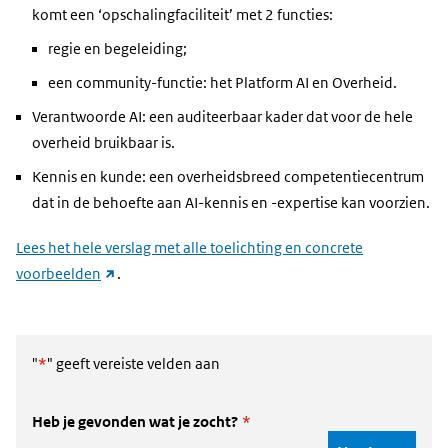
komt een ‘opschalingfaciliteit’ met 2 functies:
regie en begeleiding;
een community-functie: het Platform AI en Overheid.
Verantwoorde AI: een auditeerbaar kader dat voor de hele
overheid bruikbaar is.
Kennis en kunde: een overheidsbreed competentiecentrum
dat in de behoefte aan AI-kennis en -expertise kan voorzien.
Lees het hele verslag met alle toelichting en concrete
(link
voorbeelden
.
naar
andere
website)
"
*
" geeft vereiste velden aan
Heb je gevonden wat je zocht?
*