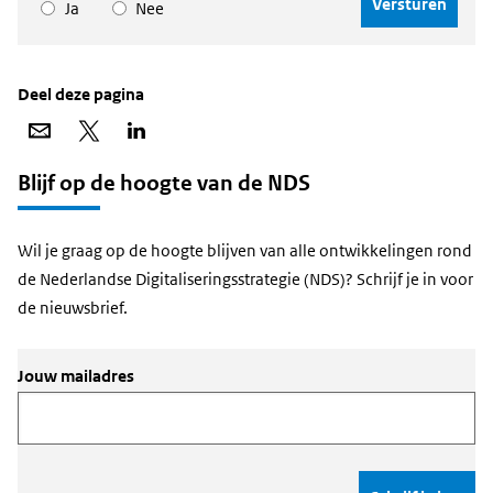
Ja
Nee
Deel deze pagina
Deel
Deel
Deel
via
op
op
e-
X
LinkedIn
mail
Blijf op de hoogte van de NDS
Wil je graag op de hoogte blijven van alle ontwikkelingen rond
de Nederlandse Digitaliseringsstrategie (NDS)? Schrijf je in voor
de nieuwsbrief.
Jouw mailadres