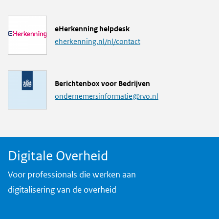
k
L
eHerkenning helpdesk
i
eherkenning.nl/nl/contact
n
k
M
Berichtenbox voor Bedrijven
a
ondernemersinformatie@rvo.nl
i
l
a
d
Digitale Overheid
r
e
Voor professionals die werken aan
s
digitalisering van de overheid