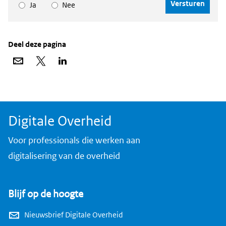
Ja
Nee
Deel deze pagina
Deel
Deel
Deel
via
op
op
e-
X
LinkedIn
mail
Digitale Overheid
Voor professionals die werken aan
digitalisering van de overheid
Blijf op de hoogte
Nieuwsbrief Digitale Overheid