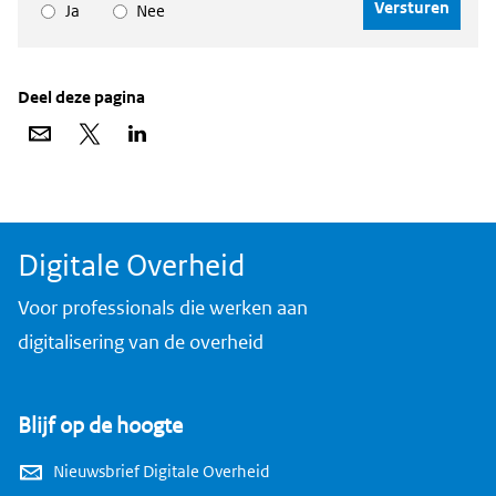
Ja
Nee
Deel deze pagina
Deel
Deel
Deel
via
op
op
e-
X
LinkedIn
mail
Digitale Overheid
Voor professionals die werken aan
digitalisering van de overheid
Blijf op de hoogte
Nieuwsbrief Digitale Overheid