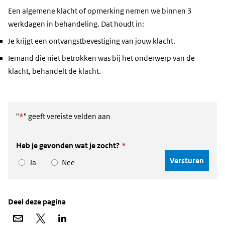
Een algemene klacht of opmerking nemen we binnen 3
werkdagen in behandeling. Dat houdt in:
Je krijgt een ontvangstbevestiging van jouw klacht.
Iemand die niet betrokken was bij het onderwerp van de
klacht, behandelt de klacht.
"
*
" geeft vereiste velden aan
Heb je gevonden wat je zocht?
*
Ja
Nee
Deel deze pagina
Deel
Deel
Deel
via
op
op