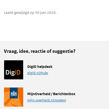
e-
X
LinkedIn
mail
Widgetruimte
Laatst gewijzigd op 30 juni 2026.
algemeen
Vraag, idee, reactie of suggestie?
L
DigiD helpdesk
i
digid.nl/hulp
n
k
L
MijnOverheid / Berichtenbox
i
mijn.overheid.nl/vragen
n