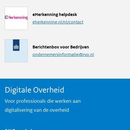
k
L
eHerkenning helpdesk
i
eherkenning.nl/nl/contact
n
k
M
Berichtenbox voor Bedrijven
a
ondernemersinformatie@rvo.nl
i
l
a
d
Digitale Overheid
r
e
Voor professionals die werken aan
s
digitalisering van de overheid