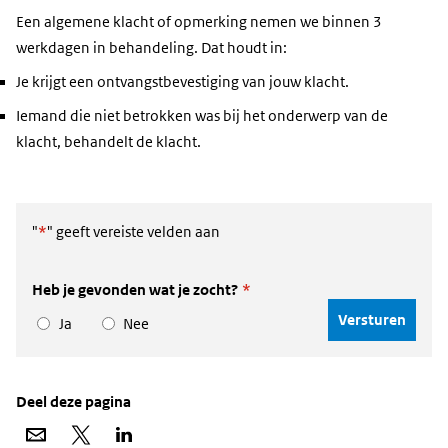
Een algemene klacht of opmerking nemen we binnen 3
werkdagen in behandeling. Dat houdt in:
Je krijgt een ontvangstbevestiging van jouw klacht.
Iemand die niet betrokken was bij het onderwerp van de
klacht, behandelt de klacht.
"
*
" geeft vereiste velden aan
Heb je gevonden wat je zocht?
*
Ja
Nee
Deel deze pagina
Deel
Deel
Deel
via
op
op