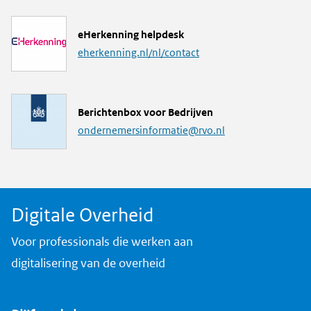
k
L
eHerkenning helpdesk
i
eherkenning.nl/nl/contact
n
k
M
Berichtenbox voor Bedrijven
a
ondernemersinformatie@rvo.nl
i
l
a
d
Digitale Overheid
r
e
Voor professionals die werken aan
s
digitalisering van de overheid