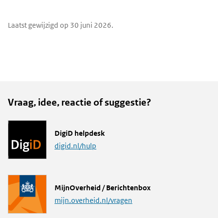
e-
X
LinkedIn
mail
Widgetruimte
Laatst gewijzigd op 30 juni 2026.
algemeen
Vraag, idee, reactie of suggestie?
L
DigiD helpdesk
i
digid.nl/hulp
n
k
L
MijnOverheid / Berichtenbox
i
mijn.overheid.nl/vragen
n