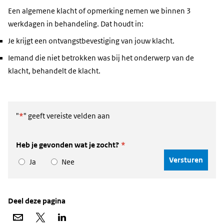
Een algemene klacht of opmerking nemen we binnen 3
werkdagen in behandeling. Dat houdt in:
Je krijgt een ontvangstbevestiging van jouw klacht.
Iemand die niet betrokken was bij het onderwerp van de
klacht, behandelt de klacht.
"
*
" geeft vereiste velden aan
Heb je gevonden wat je zocht?
*
Ja
Nee
Deel deze pagina
Deel
Deel
Deel
via
op
op