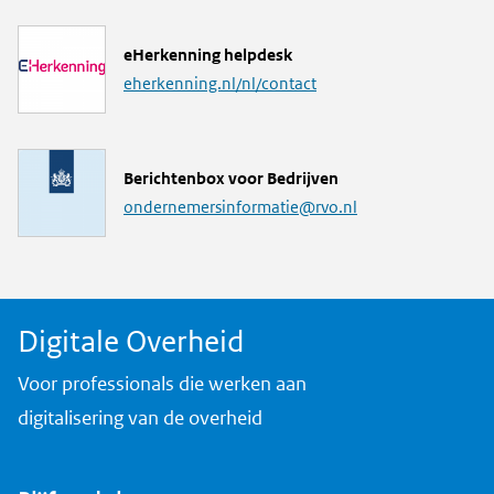
k
L
eHerkenning helpdesk
i
eherkenning.nl/nl/contact
n
k
M
Berichtenbox voor Bedrijven
a
ondernemersinformatie@rvo.nl
i
l
a
d
Digitale Overheid
r
e
Voor professionals die werken aan
s
digitalisering van de overheid