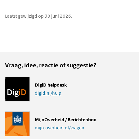
e-
X
LinkedIn
mail
Widgetruimte
Laatst gewijzigd op 30 juni 2026.
algemeen
Vraag, idee, reactie of suggestie?
L
DigiD helpdesk
i
digid.nl/hulp
n
k
L
MijnOverheid / Berichtenbox
i
mijn.overheid.nl/vragen
n