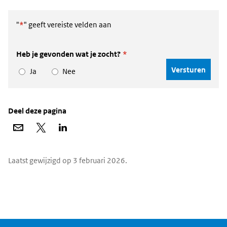
andere
website)
"
*
" geeft vereiste velden aan
Heb je gevonden wat je zocht?
*
Ja
Nee
Deel deze pagina
Deel
Deel
Deel
via
op
op
e-
X
LinkedIn
mail
Widgetruimte
Laatst gewijzigd op 3 februari 2026.
algemeen